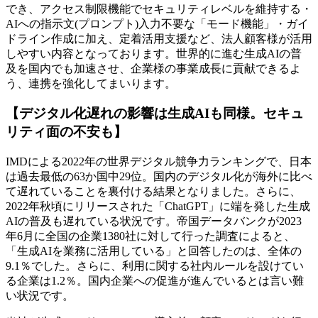
でき、アクセス制限機能でセキュリティレベルを維持する・
AIへの指示文(プロンプト)入力不要な「モード機能」・ガイ
ドライン作成に加え、定着活用支援など、法人顧客様が活用
しやすい内容となっております。世界的に進む生成AIの普
及を国内でも加速させ、企業様の事業成長に貢献できるよ
う、連携を強化してまいります。
【デジタル化遅れの影響は生成AIも同様。セキュ
リティ面の不安も】
IMDによる2022年の世界デジタル競争力ランキングで、日本
は過去最低の63か国中29位。国内のデジタル化が海外に比べ
て遅れていることを裏付ける結果となりました。さらに、
2022年秋頃にリリースされた「ChatGPT」に端を発した生成
AIの普及も遅れている状況です。帝国データバンクが2023
年6月に全国の企業1380社に対して行った調査によると、
「生成AIを業務に活用している」と回答したのは、全体の
9.1％でした。さらに、利用に関する社内ルールを設けてい
る企業は1.2％。国内企業への促進が進んでいるとは言い難
い状況です。