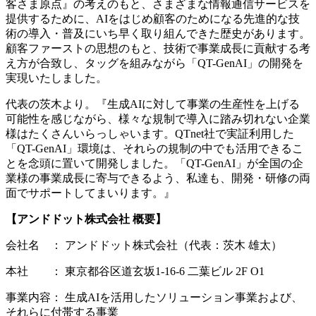
客さま原点』の考えのもと、さまざまな情報通信サービスを
提供するために、AIをはじめ顧客のためになる先進的な技
術の導入・普及にいち早く取り組んできた歴史があります。
顧客ファーストの思想のもと、技術で事業成長に貢献する考
え方が合致し、タッグを組みながら「QT-GenAI」の開発を
実現いたしました。
代表の茨木より。『生成AIに対して事業の生産性を上げる
可能性を感じながら、様々な規制で導入に踏み切れない企業
様はたくさんいらっしゃいます。QTnet社で実証利用した
「QT-GenAI」環境は、それらの規制の中でも活用できるこ
とを念頭に置いて開発しました。「QT-GenAI」が全国の企
業様の事業成長に寄与できるよう、私達も、開発・研修の両
面でサポートしてまいります。』
【アンドドット株式会社 概要】
会社名 ： アンドドット株式会社（代表：茨木 雄太）
本社 ： 東京都谷区道玄坂1-16-6 二葉ビル 2F O1
事業内容： 生成AIを活用したソリューション事業および、
それらに付帯する事業