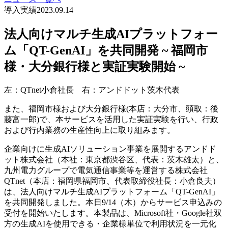
導入実績
2023.09.14
法人向けマルチ生成AIプラットフォー
ム「QT-GenAI」を共同開発 ~ 福岡市
様・大分銀行様と実証実験開始 ~
左：QTnet小倉社長 右：アンドドット茨木代表
また、福岡市様および大分銀行様(本店：大分市、頭取：後
藤富一郎)で、本サービスを活用した実証実験を行い、行政
および行内業務の生産性向上に取り組みます。
企業向けに生成AIソリューション事業を展開するアンドド
ット株式会社（本社：東京都渋谷区、代表：茨木雄太）と、
九州電力グループで電気通信事業等を運営する株式会社
QTnet（本店：福岡県福岡市、代表取締役社長：小倉良夫）
は、法人向けマルチ生成AIプラットフォーム「QT-GenAI」
を共同開発しました。本日9/14（木）からサービス申込みの
受付を開始いたします。本製品は、Microsoft社・Google社双
方の生成AIを使用できる・企業様単位で利用状況を一元化