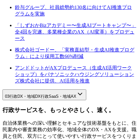
鈴与グループ、社員総勢約130名に向けてAI推進プロ
グラムを実施
「しずおかBizアカデミー〜生成AIブートキャンプ〜」
全4回を完遂、多業種企業のAX（AI変革）をプロデュ
ース
株式会社ゴードー、「実務直結型・生成AI推進プログ
ラム」により採用工数66%削減
アンドドットがAXプロデュース（生成AI活用ワーク
ショップ）をパナソニックハウジングソリューション
ズ株式会社に提供、AI活用を推進
03
行政DX・地域DX
行政SaaS・地域AX
行政サービスを、もっとやさしく、速く。
自治体業務への深い理解とセキュアな技術基盤をもとに、住
民案内や審査業務の効率化、地域全体のDX・AXを支援。職
員と住民、双方にとって使いやすい行政サービスをつくりま