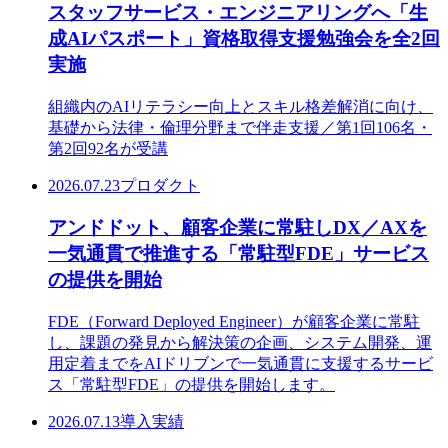
スタッフサービス・エンジニアリングへ「生
成AIパスポート」資格取得支援勉強会を全2回
実施
組織内のAIリテラシー向上とスキル格差解消に向け、
基礎から法律・倫理分野まで伴走支援／第1回106名・
第2回92名が受講
2026.07.23
プロダクト
アンドドット、顧客企業に常駐しDX／AXを
一気通貫で推進する「常駐型FDE」サービス
の提供を開始
FDE（Forward Deployed Engineer）が顧客企業に常駐
し、課題の発見から解決策の企画、システム開発、運
用定着までをAIドリブンで一気通貫に支援するサービ
ス「常駐型FDE」の提供を開始します。
2026.07.13
導入実績