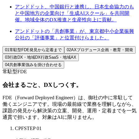
アンドドット、中国銀行と連携し、日本生命協力のも
と中国地方の企業向け「生成AIスクール」を共同開
催。地域全体のDX推進と生産性向上に貢献。
アンドドットの「共創事業」が、東京都中小企業振興
公社の「評価事業」と位置付けらました。
01
常駐型FDE
発見から定着まで
02
AXプロデュース
企画・教育・開発
03
行政DX・地域DX
行政SaaS・地域AX
04
共創事業
強みを掛け合わせる
常駐型FDE
会社まるごと、DXしつくす。
FDE（Forward Deployed Engineer）は、御社の中に常駐して
働くエンジニアです。現場の最前線で業務を理解しながら、
課題の発見から解決策の立案、開発、運用・定着までを一気
通貫で担います。対象はAIに限りません。
CPF
STEP 01