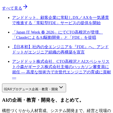
すべて見る
アンドドット、顧客企業に常駐しDX／AXを一気通貫
で推進する「常駐型FDE」サービスの提供を開始
「Japan IT Week 春 2026」にてCTO高根沢が登壇、
「ClaudeによるAI駆動開発」と「FDE」を提唱
【日本初】社内の全エンジニアを『FDE』へ。アンド
ドットがエンジニア組織の再構築を宣言
アンドドット株式会社、CTO高根沢とAIスペシャリス
ト小森がギークス株式会社主催のハッカソン審査員に
就任 — 高度な技術力で次世代エンジニアの育成に貢献
—
02
AXプロデュース
企画・教育・開発
AIの企画・教育・開発を、まとめて。
構想づくりから人材育成、システム開発まで。経営と現場の