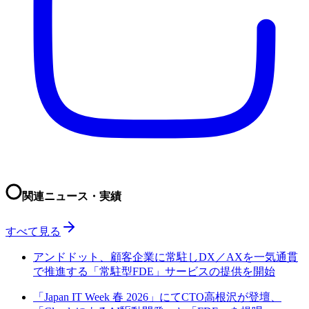
関連ニュース・実績
すべて見る
アンドドット、顧客企業に常駐しDX／AXを一気通貫
で推進する「常駐型FDE」サービスの提供を開始
「Japan IT Week 春 2026」にてCTO高根沢が登壇、