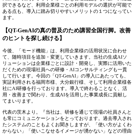
択できるなど、利用企業様ごとの利用モデルの選択が可能で
ある点も、導入に踏み切りやすいメリットの１つになってい
ます。
【QT-GenAIの真の普及のため講習全国行脚。改善
のヒントを探し続ける】
今後、「モード機能」は、利用企業様の活用状況に合わせ
て、随時項目を追加・変更していきます。当社の生成AIソ
リューションは企業様ごとに設計・開発し、実際に活用いた
だくための現場社員への研修・AIコンサルティングも一貫
して行います。今回の「QT-GenAI」の導入にあたっても、
実証利用される福岡市様、大分銀行様、そして利用企業様各
社にAI研修を行っております。導入で終わることなく、活
用・改善まで関わり、生成AIを活用した事業成長に貢献し
てまいります。
代表の茨木より。『当社は、研修を通じて現場の社員さんと
も常にコミュニケーションをとっております。過去導入され
たシステムのこともよくお聞きしますが、「使い方がよくわ
からない」「使いこなせるイメージが湧かない」などの理由