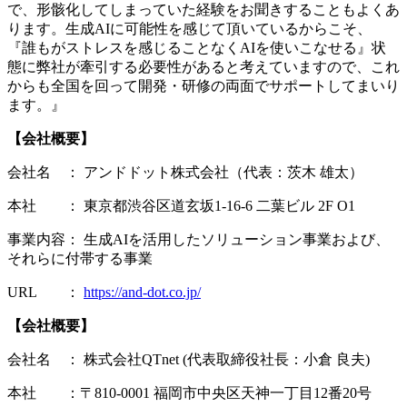
で、形骸化してしまっていた経験をお聞きすることもよくあ
ります。生成AIに可能性を感じて頂いているからこそ、
『誰もがストレスを感じることなくAIを使いこなせる』状
態に弊社が牽引する必要性があると考えていますので、これ
からも全国を回って開発・研修の両面でサポートしてまいり
ます。』
【会社概要】
会社名 ： アンドドット株式会社（代表：茨木 雄太）
本社 ： 東京都渋谷区道玄坂1-16-6 二葉ビル 2F O1
事業内容： 生成AIを活用したソリューション事業および、
それらに付帯する事業
URL ：
https://and-dot.co.jp/
【会社概要】
会社名 ： 株式会社QTnet (代表取締役社長：小倉 良夫)
本社 ：〒810-0001 福岡市中央区天神一丁目12番20号