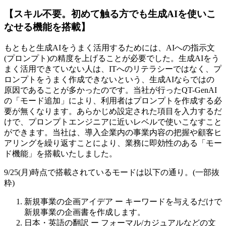
【スキル不要。初めて触る方でも生成AIを使いこ
なせる機能を搭載】
もともと生成AIをうまく活用するためには、AIへの指示文
(プロンプト)の精度を上げることが必要でした。生成AIをう
まく活用できていない人は、ITへのリテラシーではなく、プ
ロンプトをうまく作成できないという、生成AIならではの
原因であることが多かったのです。当社が行ったQT-GenAI
の「モード追加」により、利用者はプロンプトを作成する必
要が無くなります。あらかじめ設定された項目を入力するだ
けで、プロンプトエンジニアに近いレベルで使いこなすこと
ができます。当社は、導入企業内の事業内容の把握や顧客ヒ
アリングを繰り返すことにより、業務に即効性のある「モー
ド機能」を搭載いたしました。
9/25(月)時点で搭載されているモードは以下の通り。(一部抜
粋)
新規事業の企画アイデア ー キーワードを与えるだけで
新規事業の企画書を作成します。
日本・英語の翻訳 ー フォーマル/カジュアルなどの文