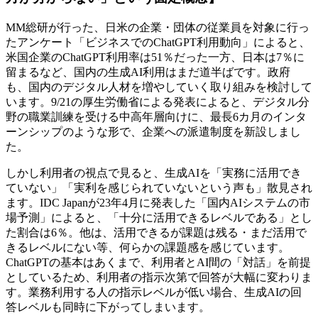
MM総研が行った、日米の企業・団体の従業員を対象に行っ
たアンケート「ビジネスでのChatGPT利用動向」によると、
米国企業のChatGPT利用率は51％だった一方、日本は7％に
留まるなど、国内の生成AI利用はまだ道半ばです。政府
も、国内のデジタル人材を増やしていく取り組みを検討して
います。9/21の厚生労働省による発表によると、デジタル分
野の職業訓練を受ける中高年層向けに、最長6カ月のインタ
ーンシップのような形で、企業への派遣制度を新設しまし
た。
しかし利用者の視点で見ると、生成AIを「実務に活用でき
ていない」「実利を感じられていないという声も」散見され
ます。IDC Japanが23年4月に発表した「国内AIシステムの市
場予測」によると、「十分に活用できるレベルである」とし
た割合は6％。他は、活用できるが課題は残る・まだ活用で
きるレベルにない等、何らかの課題感を感じています。
ChatGPTの基本はあくまで、利用者とAI間の「対話」を前提
としているため、利用者の指示次第で回答が大幅に変わりま
す。業務利用する人の指示レベルが低い場合、生成AIの回
答レベルも同時に下がってしまいます。