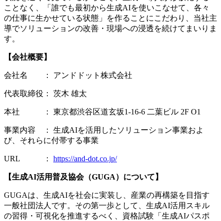
ことなく、「誰でも最初から生成AIを使いこなせて、各々
の仕事に生かせている状態」を作ることにこだわり、当社主
導でソリューションの改善・現場への浸透を続けてまいりま
す。
【会社概要】
会社名 ： アンドドット株式会社
代表取締役： 茨木 雄太
本社 ： 東京都渋谷区道玄坂1-16-6 二葉ビル 2F O1
事業内容 ： 生成AIを活用したソリューション事業およ
び、それらに付帯する事業
URL ：
https://and-dot.co.jp/
【生成AI活用普及協会（GUGA）について】
GUGAは、生成AIを社会に実装し、産業の再構築を目指す
一般社団法人です。その第一歩として、生成AI活用スキル
の習得・可視化を推進するべく、資格試験「生成AIパスポ