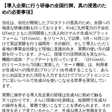
【導入企業に行う研修の全国行脚。真の浸透のた
めの必要事項】
当社は、自社が開発したプロダクトの普及のため、全国への
地道な研修活動も行っております。9/14に九州電力の子会社
QTnetとともに共同開発した法人向けマルチ生成AIプラット
フォーム「QT-GenAI」をリリースして以降、9月～10月にか
けて実証実験を行う福岡市・大分銀行、そして導入いただく
各地の事業会社様など現地に直接出向き、実際の使い方の講
習を行っています。さらに、現場での活用状況を見ながら、
機能の追加・アップデートも行っています。「QT-GenAI」
のリリースから7日後に実装した「モード機能」は、利用者
が生成AIへの指示文(プロンプト)を作成することなく、あら
かじめ設定された項目を入力するだけでプロンプトエンジニ
アに近いレベルで生成AIを使いこなせる世界を実現してい
ます。
実際に操作する導入先企業の皆様は生成AIに初めて触る
方々ばかりです。さらに現場の社員様は、短期間で生成AI
の操作を覚え、業務で使いこなすことを求められます。その
状況を近くで見ているからこそ、生成AI導入が形骸化する