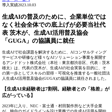
導入実績
2023.10.03
生成AIの普及のために、企業単位では
なく社会全体での底上げが必要当社代
表 茨木が、生成AI活用普及協会
「GUGA」の協議員に就任
生成AIで社会課題を解決するために、AIコンサルティング
サービスや研修など様々なAIソリューション事業を展開す
るアンドドット株式会社（本社：東京都渋谷区、代表：茨木
雄太）は、代表の茨木が、生成AIの社会実装を目的に、そ
の第一歩としてスキルの習得・可視化を推進する一般社団法
人生成AI活用普及協会(GUGA)の協議員に就任されました。
【生成AI未経験者は7割弱。経験者との「格差」が
広がっている】
2023年に入り、NEC・富士通・村田製作所など大手企業
が、独自のガイドラインを設け業務での生成AI活用を開始