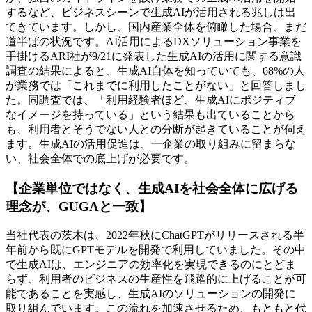
するなど、ビジネスシーンで生成AIが活用される兆しは出
てきています。しかし、国内産業全体を俯瞰した場合、まだ
道半ばの状況です。AI活用によるDXソリューション事業を
手掛けるARI社が9/21に発表した生成AIの活用に関する意識
調査の結果によると、生成AI自体を知っていても、68%の人
が業務では「これまでに利用したことがない」と回答しまし
た。同調査では、「利用経験者ほど、生成AIにポジティブ
なイメージを持っている」という結果も出ていることから
も、利用者とそうでない人との分断が起きていることが伺え
ます。生成AIの活用促進は、一企業の取り組みに留まらな
い、社会全体での底上げが必要です。
【企業単位ではなく、生成AIを社会全体に広げる
理念が、GUGAと一致】
当社代表の茨木は、2022年秋にChatGPTがリリースされる半
年前から既にGPTモデルを開発で利用していました。その中
で生成AIは、エンジニアの効率化を実現できるのにとどま
らず、利用者のビジネスの生産性を飛躍的に上げることが可
能であることを実感し、生成AIのソリューションの開発に
取り組んでいます。この流れを加速させるため、もともと代