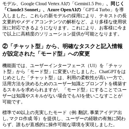
モデル、Google Cloud Vertex AIの「Gemini1.5 Pro」
、同じく
「Claude3 Sonnet」、Azure OpenAIの
「GPT-4 Turbo」を導
入しました。これらの新モデルの採用により、テキストの長
文要約やメディアコンテンツの解析など、より多様な使用状
況に対応できるようになります。これにより、お客様に今ま
で以上に高精度のソリューション提供が可能となります。
②「チャット型」から、明確なタスクと記入情報
が設定された「モード型」への変更
機能面では、ユーザーインターフェース（UI）を「チャッ
ト型」から「モード型」に変更いたしました。ChatGPTをは
じめとした「チャット型」は、利用の柔軟性が高い一方で、
活用方法を決めるためのユーザー知識とプロンプトを構築す
るスキルを求められますが、「モード型」にすることでユー
ザーは知識やスキルがない場合でもAIを使いこなすことが
可能です。
標準で40以上の充実したモード（例: 翻訳, 事業アイデア出
し, マクロ作成 等）を提供し、ユーザーの経験の有無に関わ
らず、誰もが直感的に操作可能な環境を実現しました。