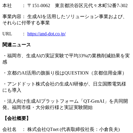
本社 ： 〒151-0062 東京都渋谷区元代々木町52番7-302
事業内容： 生成AIを活用したソリューション事業および、
それらに付帯する事業
URL ：
https://and-dot.co.jp/
関連ニュース
・福岡市、生成Alの実証実験で平均33%の業務削減効果を実
感
・京都のAI活用の旗振り役はQUESTION（京都信用金庫）
・アンドドット株式会社の生成AI研修が、日立国際電気様
にも導入
・法人向け生成AIプラットフォーム「QT-GenAI」を共同開
発。福岡市様・大分銀行様と実証実験開始
【会社概要】
会社名 ： 株式会社QTnet (代表取締役社長：小倉良夫)