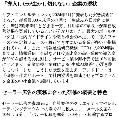
「導入したが生かし切れない」企業の現状
リブ・コンサルティングが2024年5月に発表した実態調査に
よると、従業員300人未満の企業で「生成AIを日常的に使
う」層は2割未満にとどまる一方、利用者の9割以上が業務改
善効果を実感していることが分かりました。最大のボトルネ
ックは「社内ガイドラインや教育機会の不足」で、導入フェ
ーズから定着フェーズへ移行できずにいる企業が多いと指摘
されています。また、情報通信研究機構（ICR）の2024年調
査では、情報通信・金融などIT投資比率の高い業種で導入率
が30％を超えるのに対し、サービス業や卸小売では10％前後
にとどまり、企業規模と業種による“生成AI格差” が浮き彫
りになりました。こうした状況を踏まえ、アンドドットは
「研修＋伴走サポート」で社内浸透を加速させるプログラム
を全国の中小企業へ展開しています。
セーラー広告の実務に合った研修の概要と特色
セーラー広告の参加者は、自社案件のクリエイティブやレポ
ーティングデータをその場でAIに投入し、「メール文案を
10分→５分」「バナー初稿を90分→30分」 へ短縮するプロ