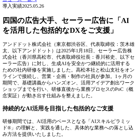
導入実績
2025.05.26
四国の広告大手、セーラー広告に「AI
を活用した包括的なDXをご支援」
アンドドット株式会社（東京都渋谷区、代表取締役：茨木雄
太、以下アンドドット）は2025年1月18日、セーラー広告株
式会社（香川県高松市、代表取締役社長：香川裕史、以下セ
ーラー広告）に対し、生成AIを安全かつ継続的に活用する
ための社内研修を実施しました。高松本社と松山支社をオン
ラインで接続し、営業・企画・制作の社員が参加。1ヶ月の
期間で、基礎講義からハンズオン、活用アイデア創出ワーク
ショップまでを行い、研修直後から業務プロセスのPoC（概
念実証）が動き出す仕組みを整えました。
持続的なAI活用を目指した包括的なご支援
研修期間では、AI活用のベースとなる「AIスキルピラミッ
ド®」の理解と、実践を通した、具体的な業務への落とし込
み方法を提供いたしました。