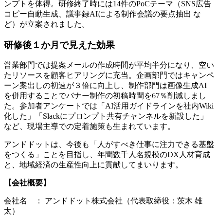
ンプトを体得。研修終了時には14件のPoCテーマ（SNS広告
コピー自動生成、議事録AIによる制作会議の要点抽出 な
ど）が立案されました。
研修後１か月で見えた効果
営業部門では提案メールの作成時間が平均半分になり、空い
たリソースを顧客ヒアリングに充当。企画部門ではキャンペ
ーン案出しの初速が３倍に向上し、制作部門は画像生成AI
を併用することでバナー制作の初稿時間を67％削減しまし
た。参加者アンケートでは「AI活用ガイドラインを社内Wiki
化した」「Slackにプロンプト共有チャンネルを新設した」
など、現場主導での定着施策も生まれています。
アンドドットは、今後も「人がすべき仕事に注力できる基盤
をつくる」ことを目指し、年間数千人名規模のDX人材育成
と、地域経済の生産性向上に貢献してまいります。
【会社概要】
会社名 ： アンドドット株式会社（代表取締役：茨木 雄
太）