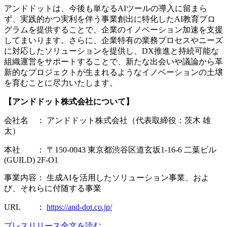
アンドドットは、今後も単なるAIツールの導入に留まら
ず、実践的かつ実利を伴う事業創出に特化したAI教育プロ
グラムを提供することで、企業のイノベーション加速を支援
してまいります。さらに、企業特有の業務プロセスやニーズ
に対応したソリューションを提供し、DX推進と持続可能な
組織運営をサポートすることで、新たな出会いや議論から革
新的なプロジェクトが生まれるようなイノベーションの土壌
を育むことに尽力いたします。
【アンドドット株式会社について】
会社名 ： アンドドット株式会社（代表取締役：茨木 雄
太）
本社 ： 〒150-0043 東京都渋谷区道玄坂1-16-6 二葉ビル
(GUILD) 2F-O1
事業内容： 生成AIを活用したソリューション事業、およ
び、それらに付随する事業
URL ：
https://and-dot.co.jp/
プレスリリース全文を読む