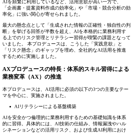
AIを頻繁に利用しているなど、活用意欲が高い一方で、
「企画書・提案資料作成の効率化」や「市場・競合分析の効
率化」に強い関心が寄せられました。
最大の懸念点として「生成された情報の正確性・独自性の判
断」を挙げる回答が半数を超え、AIを本格的に業務利用す
る上でのリスク管理とリテラシー習得が喫緊の課題となって
いました。 本プロデュースは、こうした「実践意欲」と
「リスク懸念」のギャップを埋め、全社的なAI活用を推進
するために実施しました。
AXプロデュースの特長：体系的スキル習得による
業務変革（AX）の推進
本プロデュースは、AI活用に必須の以下の3つの主要なテー
マを中心に、実施されました。
AIリテラシーによる基盤構築
AIを安全かつ倫理的に業務利用するための基礎知識を体系
的に習得。具体的には、AI技術の仕組み、情報漏洩やハル
シネーションなどの活用リスク、および生成AI利用におけ