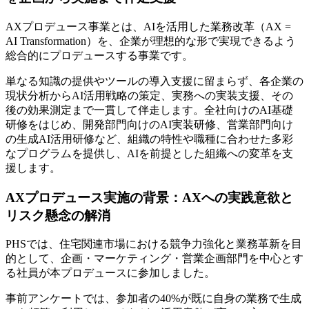
AXプロデュース事業とは、AIを活用した業務改革（AX =
AI Transformation）を、企業が理想的な形で実現できるよう
総合的にプロデュースする事業です。
単なる知識の提供やツールの導入支援に留まらず、各企業の
現状分析からAI活用戦略の策定、実務への実装支援、その
後の効果測定まで一貫して伴走します。全社向けのAI基礎
研修をはじめ、開発部門向けのAI実装研修、営業部門向け
の生成AI活用研修など、組織の特性や職種に合わせた多彩
なプログラムを提供し、AIを前提とした組織への変革を支
援します。
AXプロデュース実施の背景：AXへの実践意欲と
リスク懸念の解消
PHSでは、住宅関連市場における競争力強化と業務革新を目
的として、企画・マーケティング・営業企画部門を中心とす
る社員が本プロデュースに参加しました。
事前アンケートでは、参加者の40%が既に自身の業務で生成