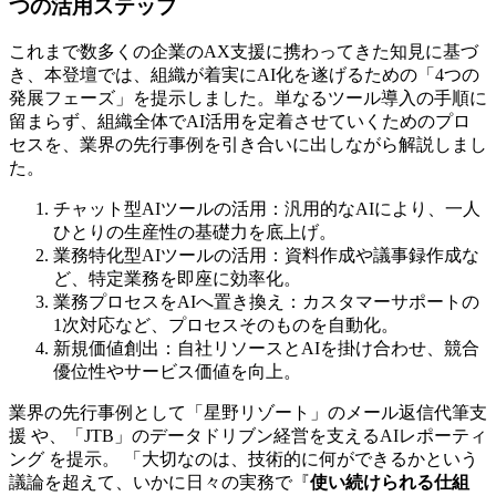
つの活用ステップ
これまで数多くの企業のAX支援に携わってきた知見に基づ
き、本登壇では、組織が着実にAI化を遂げるための「4つの
発展フェーズ」を提示しました。単なるツール導入の手順に
留まらず、組織全体でAI活用を定着させていくためのプロ
セスを、業界の先行事例を引き合いに出しながら解説しまし
た。
チャット型AIツールの活用：汎用的なAIにより、一人
ひとりの生産性の基礎力を底上げ。
業務特化型AIツールの活用：資料作成や議事録作成な
ど、特定業務を即座に効率化。
業務プロセスをAIへ置き換え：カスタマーサポートの
1次対応など、プロセスそのものを自動化。
新規価値創出：自社リソースとAIを掛け合わせ、競合
優位性やサービス価値を向上。
業界の先行事例として「星野リゾート」のメール返信代筆支
援 や、「JTB」のデータドリブン経営を支えるAIレポーティ
ング を提示。 「大切なのは、技術的に何ができるかという
議論を超えて、いかに日々の実務で『
使い続けられる仕組