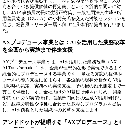
どの業務代替が進む中で、「AIに委ねるべき領域と、人が
向き合うべき提供価値の再定義」という本質的な問いに対
し、JATA事務局次長の渡辺正樹氏、一般社団法人生成AI活
用普及協会（GUGA）の小村亮氏を交えた対談セッションを
通じ、経営層・リーダー層へ向けて具体的な提言を行いまし
た。
AXプロデュース事業とは：AIを活用した業務改革
を企画から実施まで伴走支援
AXプロデュース事業とは、AIを活用した業務改革（AX =
AI Transformation）を、企業が理想的な形で実現できるよう
総合的にプロデュースする事業です。 単なる知識の提供や
ツールの導入支援に留まらず、各企業の現状分析からAI活
用戦略の策定、実務への実装支援、その後の効果測定まで一
貫して伴走します。全社向けのAI基礎研修をはじめ、開発
部門向けのAI実装研修、営業部門向けの生成AI活用研修な
ど、組織の特性や職種に合わせた多彩なプログラムを提供
し、AIを前提とした組織への変革を支援します。
アンドドットが提唱する「AXプロデュース」と4