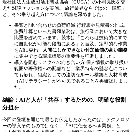
般社団法人生成AI活用普及協会（GUGA）の小村亮氏を交
えた対談セッションを実施。 旅行業界ならではの「障壁」
と、その乗り越え方について議論を深めました。
書類と問い合わせの負荷軽減 行程表や見積書の作成、
旅費計算といった書類業務は、旅行業において大きな
比重を占めています。茨木は「これらは技術的にすで
に自動化が可能な段階にある」と言及。定型的な作業
をAIに委ね、
人間にしかできない付加価値の高い業務
に集中できる環境構築の重要性を強調しました。
導入を阻むリスクへの向き合い方 個人情報の取り扱い
範囲や著作権への配慮など、業界特有の懸念点につい
ても触れ、組織としての適切なルール構築と人材育成
（AIリテラシー）が不可欠であることを再確認しまし
た。
結論：AIと人が「共存」するための、明確な役割
分担を
今回の登壇を通じて最もお伝えしたかったのは、テクノロジ
ーの導入そのものではなく、「AIに任せるべき業務」と
「人が向き合うべき業務」を、明確に区分していくことの重