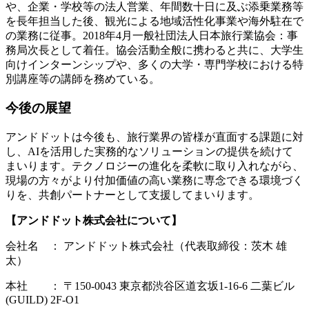
や、企業・学校等の法人営業、年間数十日に及ぶ添乗業務等
を長年担当した後、観光による地域活性化事業や海外駐在で
の業務に従事。2018年4月一般社団法人日本旅行業協会：事
務局次長として着任。協会活動全般に携わると共に、大学生
向けインターンシップや、多くの大学・専門学校における特
別講座等の講師を務めている。
今後の展望
アンドドットは今後も、旅行業界の皆様が直面する課題に対
し、AIを活用した実務的なソリューションの提供を続けて
まいります。テクノロジーの進化を柔軟に取り入れながら、
現場の方々がより付加価値の高い業務に専念できる環境づく
りを、共創パートナーとして支援してまいります。
【アンドドット株式会社について】
会社名 ： アンドドット株式会社（代表取締役：茨木 雄
太）
本社 ： 〒150-0043 東京都渋谷区道玄坂1-16-6 二葉ビル
(GUILD) 2F-O1