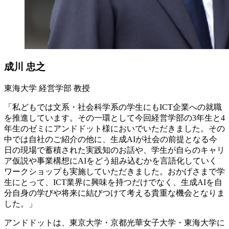
成川 忠之
東海大学 経営学部 教授
「私どもでは文系・社会科学系の学生にもICT企業への就職
を推進しています。その一環として今回経営学部の3年生と4
年生のゼミにアンドドット様においでいただきました。その
中では自社のご紹介の他に、生成AIが社会の前提となる今
日の現場で蓄積された実践知のお話や、学生が自らのキャリ
ア仮説や事業構想にAIをどう組み込むかを言語化していく
ワークショップも実施していただきました。おかげさまで学
生にとって、ICT業界に興味を持つだけでなく、生成AIを自
分自身の学びや将来に結びつけて考える貴重な機会となりま
した。」
アンドドットは、東京大学・京都光華女子大学・東海大学に