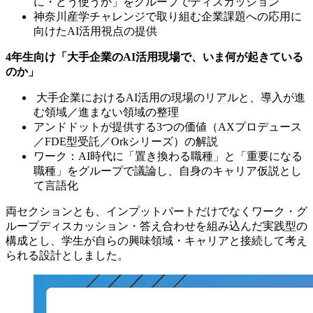
に・どう使うか」をグループでディスカッション
神奈川産学チャレンジで取り組む企業課題への応用に
向けたAI活用視点の提供
4年生向け「大手企業のAI活用現場で、いま何が起きている
のか」
大手企業におけるAI活用の現場のリアルと、導入が進
む領域／進まない領域の整理
アンドドットが提供する3つの価値（AXプロデュース
／FDE型受託／Orkシリーズ）の解説
ワーク：AI時代に「置き換わる職種」と「重要になる
職種」をグループで議論し、自身のキャリア仮説とし
て言語化
両セクションとも、インプットパートだけでなくワーク・グ
ループディスカッション・答え合わせを組み込んだ実践型の
構成とし、学生が自らの興味領域・キャリアと接続して考え
られる設計としました。