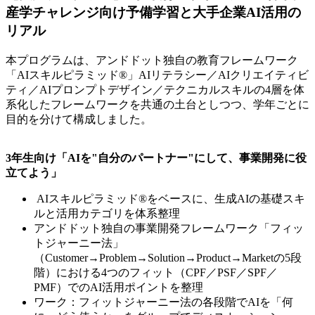
産学チャレンジ向け予備学習と大手企業AI活用の
リアル
本プログラムは、アンドドット独自の教育フレームワーク
「AIスキルピラミッド®」AIリテラシー／AIクリエイティビ
ティ／AIプロンプトデザイン／テクニカルスキルの4層を体
系化したフレームワークを共通の土台としつつ、学年ごとに
目的を分けて構成しました。
3年生向け「AIを"自分のパートナー"にして、事業開発に役
立てよう」
AIスキルピラミッド®をベースに、生成AIの基礎スキ
ルと活用カテゴリを体系整理
アンドドット独自の事業開発フレームワーク「フィッ
トジャーニー法」
（Customer→Problem→Solution→Product→Marketの5段
階）における4つのフィット（CPF／PSF／SPF／
PMF）でのAI活用ポイントを整理
ワーク：フィットジャーニー法の各段階でAIを「何