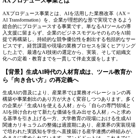
AXプロデュース事業とは
AXプロデュース事業とは、AIを活用した業務改革（AX =
AI Transformation）を、企業が理想的な形で実現できるよう
総合的にプロデュースする事業です。単なるAIツールの導
入支援に留まらず、企業のビジネスモデルそのものをAI前
提で再構築し、持続的な競争優位性を創出する包括的なサー
ビスです。経営課題や現場の業務プロセスを深くヒアリング
した上で、最適なAI技術の選定から、実装、そして組織文
化への定着・教育までを一貫して伴走支援をします。
【背景】生成AI時代の人材育成は、ツール教育か
ら「向き合い方」の再定義へ
生成AIの普及により、産業界では業務オペレーションの再
構築や事業創出のあり方が大きく変容しつつあります。多く
の企業が「生成AIを使える人材」から「自らの専門領域と
AIを掛け合わせて新たな価値を生み出せる人材」へと求め
る基準を引き上げる一方、大学教育の現場における生成AI
関連カリキュラムの整備は過渡期にあり、産業界の実装現場
で培われた実践知を学生へ直接届ける産学連携の枠組みが、
今まさに求められています。アンドドットは、これまでに